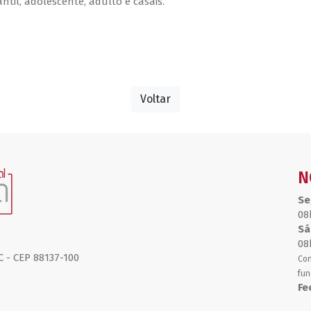
til, adolescente, adulto e casais.
Voltar
N
Se
08
Sá
08
C - CEP 88137-100
Con
fun
Fe